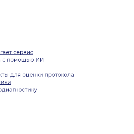
сервис
омощью ИИ
ля оценки протокола
ностику
ать качество оказания медицинской помощи. Кроме т
 органами при аудите, гарантирует стабильный по
ег в случае жалоб и судебных разбирательств. Кон
быль, увеличив объём назначений по клиническим
ля качества и клинико-экспертной работы — основн
ает, какие следует посмотреть врачу-эксперту, и о