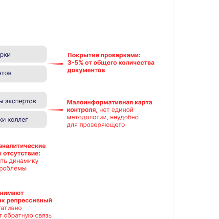
ировать
вать
ачами