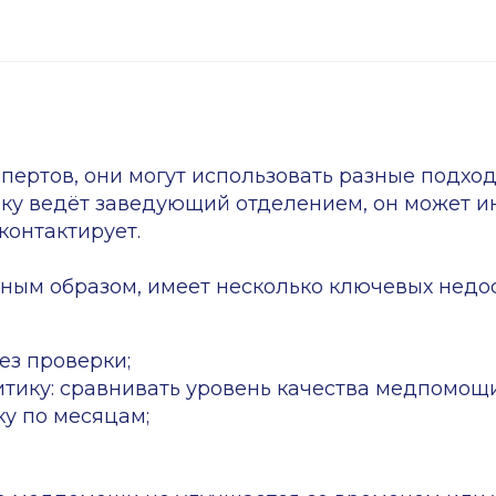
дпомощи не улучшается со временем или улучшаетс
совые и репутационные потери — получает штрафы, 
проверки
анную проверку протоколов с 100% охватом всех до
 только на проблемных случаях. Выборку также можн
зологии, периоду или начиная с определенной оцен
оверок актуальные клинические рекомендации