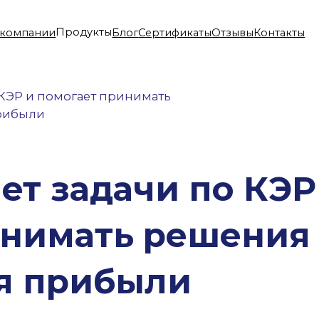
Продукты
нии
Блог
Сертификаты
Отзывы
Контакты
СППВР
и помогает принимать
ДМС
и
Аналитика
ИИ
 задачи по КЭР
Справочник
имать решения
 прибыли