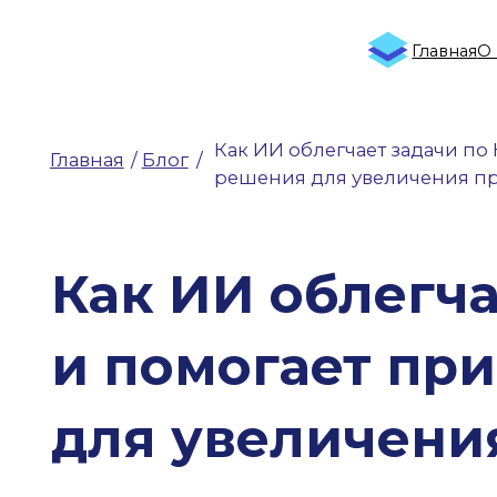
Главная
О компа
Как ИИ облегчает задачи по КЭР 
Главная
/
Блог
/
решения для увеличения прибыл
Как ИИ облегчает
и помогает прин
для увеличения