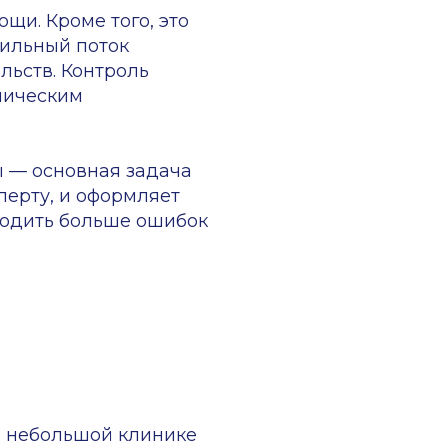
ьше ошибок
й клинике
день,
 проверяют
ируется
рочным
я баллы
ного