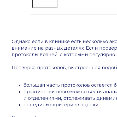
нет единых критериев оценки.
При такой организации проверки качество ме
медленно. Клиника несет за счет этого финан
от пациентов и снятия со страховых.
Какое решение для 
предлагает сервис
ИИ предлагает предварительную автоматизиров
после которой эксперты могут сфокусироваться
прицельно по конкретной ошибке, филиалу, но
за протокол и ниже.
ИИ анализирует протоколы, используя для пр