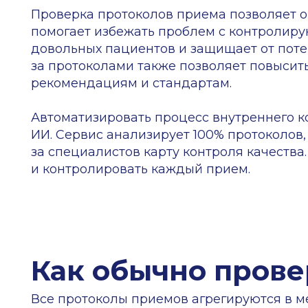
за специалистов карту контроля качества. Это
и контролировать каждый прием.
Как обычно проверя
Все протоколы приемов агрегируются в медиц
один специалист может обработать все протоко
врачи-эксперты проводят контроль качества в
только медкарты пациентов, которые написали
на другие критерии — требования внешних про
В любом случае большая часть протоколов ост
способом, охватывают примерно 3−5% от общег
Сама проверка обычно ведётся в таблицах Exce
и пишутся комментарии для врача. Если МИС п
расширения для системы.