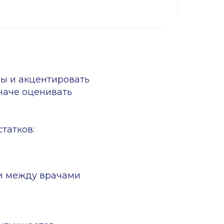
я
жалобы
кументов,
о сделать
ки