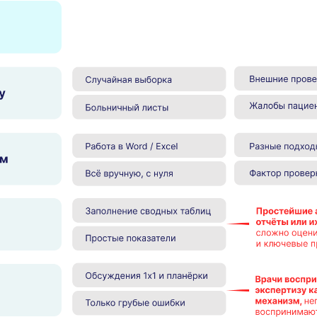
ов, они могут использовать разные подходы и акцент
едёт заведующий отделением, он может иначе оцени
ктирует.
бразом, имеет несколько ключевых недостатков:
оверки;
: сравнивать уровень качества медпомощи между вр
месяцам;