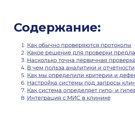
Какое решение для проверки предлагает
Насколько точна первичная проверка с п
В чем польза аналитики и отчётности
Как мы определили критерии и дефекты д
Настройка системы под запросы клиники
Как система определяет гипо‑ и гипердиаг
Интеграция с МИС в клинике
Проверка протоколов приема позволяет оценив
помогает избежать проблем с контролирующими
довольных пациентов и защищает от потери ден
за протоколами также позволяет повысить при
рекомендациям и стандартам.
Автоматизировать процесс внутреннего контро
ИИ. Сервис анализирует 100% протоколов, отмеч