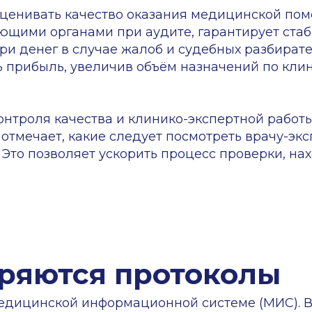
 позволяет ускорить процесс проверки, находить бол
ются протоколы
инской информационной системе (МИС). В небольшо
лы вручную. Но если пациентов сотни или тысячи в 
ыборочно: случайным образом выбирают протоколы,
 жалобы и оставили негативные отзывы, или ориент
верок, наличие больничного листа или полиса ДМС.
аётся неохваченной. Клиники, проверяя карты выбо
о объёма документации.
l: отмечается соответствие критериям, выставляютс
озволяет, контроль проводится с помощью специаль