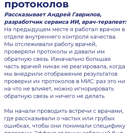
повышение собственного дохода от
грамотных назначений и бонус за
использование системы. Если добавить к
этому понятную инструкцию и готовность
помочь на местах, эффект будет сильнее,
чем при отсутствии всякой
коммуникации.
Выстроить подобную систему можно
только с оценкой эффективности работы
врачей на основе точных данных.
Сервисы, предоставляющие аналитику на
основе данных из МИС, становятся
ключевым инструментом для подсчета
KPI врачей
Именно с помощью аналитики можно
выявить лидеров и отстающих, чтобы
ввести поощрение за работу по КР или
применить санкции
к тем врачам,
которые не соблюдают стандарты
качества медпомощи. В следующем кейсе
мы разберем, как комплексное
использование сервисов, в том числе,
модуля расширенной аналитики
, помогло