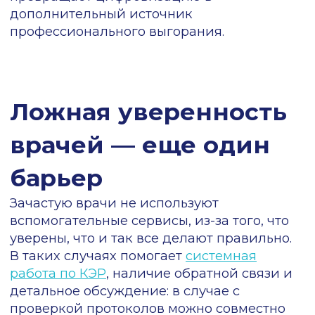
Кейс: система
мотивации для
повышения качества
заполнения
протоколов
Рассказывает Андрей Гаврилов,
разработчик сервиса ИИ, врач-терапевт:
На предыдущем месте я работал врачом в
отделе внутреннего контроля качества.
Мы отслеживали работу врачей,
проверяли протоколы и давали им
обратную связь. Изначально большая
часть врачей никак не реагировала, когда
мы внедрили отображение результатов
проверки их протоколов в МИС: раз это ни
на что не влияет, можно игнорировать
обратную связь и ничего не делать.
Мы начали проводить встречи с врачами,
где рассказывали о частых или грубых
ошибках, чтобы они понимали специфику