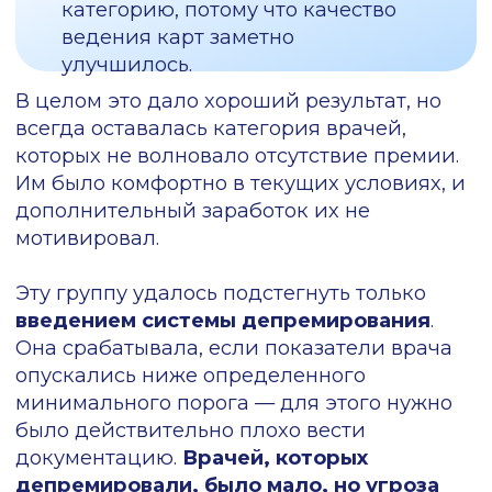
появились основания для
депремирования
. С «бунтовщиками»,
которые вообще не использовали новый
продукт, мы также стали работать через
лидеров мнений, через неофициальные
каналы, объяснять, что нужны назначения.
Часть врачей вообще не знали, что в
клинику внедрили в новый сервис, и его
теперь необходимо использовать: просто
видели окошко в МИС, которые их
отвлекает, и закрывали его. Но когда к
врачу стали приходить либо айтишники,
либо кто-то из менеджмента, вместе
проходили весь алгоритм назначения,
врачи убедились, что система
действительно помогает работать
быстрее.
Другой важный фактор —
врачей
мотивировало то, что их обоснованные
замечания превращались в доработки
.
Когда ты идешь к разработчику, он
доделывает что-то по комментариям
врачей, и процесс меняется в лучшую