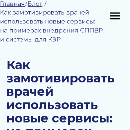
Главная
/
Блог
/
Как замотивировать врачей
использовать новые сервисы:
на примерах внедрения СППВР
и системы для КЭР
Главная
О компании
Как
Продукты
замотивировать
Панацея СППВР
врачей
Панацея ДМС
использовать
Панацея Аналитика
новые сервисы:
Панацея ИИ
на примерах
Панацея Справочник
внедрения
Блог
СППВР
Сертификаты
и системы для
Отзывы