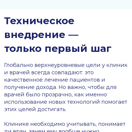
разъяснениями.
Прежде чем внедрить новый цифровой
продукт в клинику, руководство должно
понимать, готово ли оно менять
поведение врачей и проводить с ними
системную работу
. Техническое
внедрение — только часть задачи: после
нужно будет заниматься интеграцией
нового продукта в рабочую рутину. Важно,
чтобы на местах врачам объясняли, как
пользоваться инструментом, и были готовы
к дополнительным вопросам на период
адаптации. Также важно учитывать
драйверы и барьеры, которые влияют на
скорость освоения новых технологий.
Барьеры и драйверы
для освоения новых
продуктов:
результаты