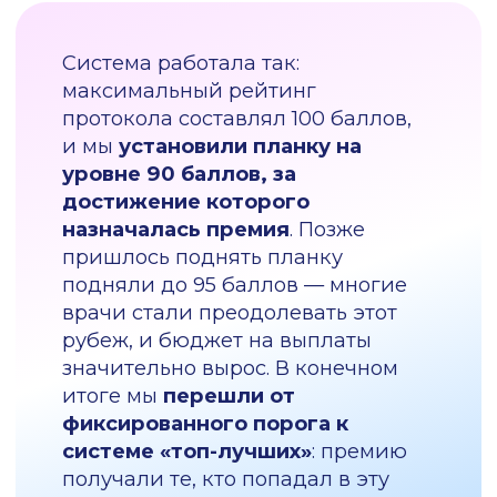
только 18 млн. рублей. У нас не было
информации, насколько эти назначения
охватывают клинические рекомендации.
Клинико-экспертная работа проводилась,
но не было единого сервиса, который
показал бы в цифрах, насколько это
эффективно.
Тогда мы решили внедрить сервис
СППВР
, но столкнулись с сопротивлением
со стороны врачей. Часть из них
утверждали, что и так хорошо знают
клинические рекомендации, и им не
нужна система с подсказками. Благодаря
статистике сервиса мы
построили
рейтинг врачей по показателю
использования
— кто назначает пациенту
исследования самостоятельно, а кто
используя сервис.
Документацию тех врачей, которые не
использовали сервис, врачи-эксперты по
КЭР стали проверять в полном объеме — и
нашли ошибки. Эти
врачи получали
низкий балл по результатам проверок,