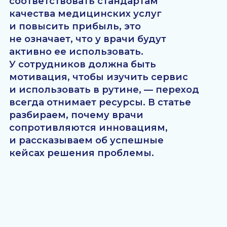
Техническое
внедрение —
только первый шаг
Глобально верхнеуровневые цели у клиник
и врачей всегда совпадают: это
качественное лечение пациентов и
получение дохода. Но важно, чтобы для
врачей было прозрачно, как именно
использование новых технологий помогает
этих целей достигать.
Клинике необходимо учитывать, понимает
ли врач, зачем ему вообще нужно
пользоваться продуктом, знает ли он о
преимуществах, какие у него страхи,
привычки, знает ли он, куда обратиться за