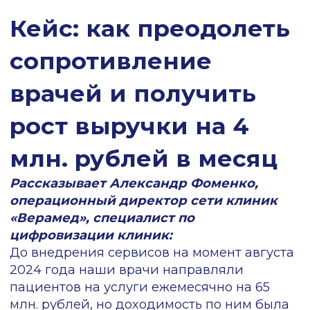
Направления деятельности и
технологический стек
ИНН 7708379533 ОГРН 1207700185934 ООО
«Ариадна»