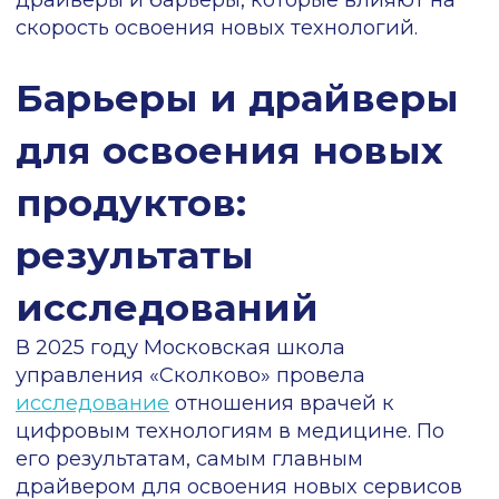
исследователям из
АНО «Созвездие
. По
данным опроса 420 врачей,
успех
внедрения технологий в медицине
зависит от эмоционального интеллекта
и уровня тревожности медиков.
Результаты показали специфический
разрыв: 94% врачей уверенно пользуются
смартфонами, государственными
сервисами и мессенджерами в
повседневной жизни, однако лишь 57% из
них полноценно применяют
профессиональные цифровые
инструменты в клинической практике. То
есть, проблема не сводится к простому
отсутствию навыков.
Исследование подтвердило прямую
зависимость между эмоциональным
состоянием врача и его способностью
осваивать инновации
. Было установлено,
что чем выше уровень эмоционального
интеллекта у специалиста, тем выше его
цифровые компетенции: врачи с
развитым эмоциональным интеллектом