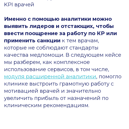
площадь Комсомольская 6, помещение 1,
офис 4
info@panaceadoc.ru
Главная
Продукты
Блог
ДМС
О компании
ИИ
Сертификаты
СППВР
Отзывы
Аналитика
Контакты
Справочник
Политика
конфиденциальности
Политика обработки
персональных данных