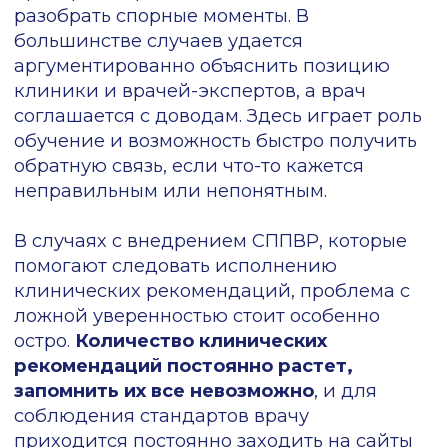
проверки. Эффект от таких собраний был
незначительным: кто-то не приходил, кто-
то не слушал. Польза была, но
минимальная.
Позже мы добавили систему
премирования:
ввели рейтинг врачей по
итогам проверок протоколов. Те, кто
набирал выше среднего балла за месяц,
получали дополнительную прибавку к
зарплате. Помимо премии сработала и
геймификация — некоторым стало важно
выбиться в лидеры. Вместе все это дало
значимый эффект.
Система работала так:
максимальный рейтинг
протокола составлял 100 баллов,
и мы
установили планку на
уровне 90 баллов, за