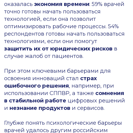
быстрее адаптируются к сложным
программам.
Но также по данным исследователей,
73,1% врачей демонстрируют низкий
уровень управления собственными
эмоциями, а 46% специалистов страдают
от высокой тревожности, что негативно
сказывается на освоение новых программ.
Игнорирование этого фактора
превращает цифровизацию в
дополнительный источник
профессионального выгорания.
Ложная уверенность
врачей — еще один
барьер
Зачастую врачи не используют
вспомогательные сервисы, из-за того, что
уверены, что и так все делают правильно.