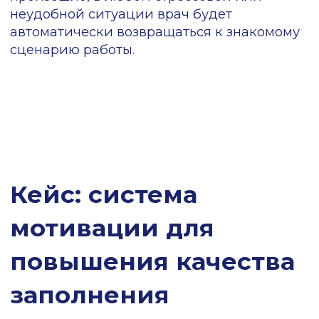
минимального порога — для этого нужно
было действительно плохо вести
документацию.
Врачей, которых
депремировали, было мало, но угроза
потери части зарплаты стала
серьезным стимулом для остальных.
Аналитика как
инструмент оценки
качества работы
врачей
Если руководство не контролирует
использование новой системы и не
объясняет ее ценность, врачи не будут
тратить время на ее освоение. Но в случае,
когда клиника отслеживает
использование продукта, лучшие
специалисты получают дополнительную
премию, а тех, кто игнорирует
нововведение, приглашают на личные
разговоры, врачи видят двойную выгоду: