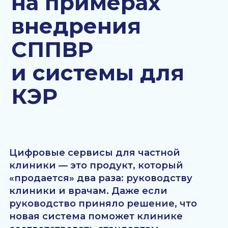
КЭР
Контакты
Записаться на демо
Цифровые сервисы для частной
клиники — это продукт, который
«продается» два раза: руководству
клиники и врачам. Даже если
руководство приняло решение, что
новая система поможет клинике
соответствовать стандартам
качества медицинских услуг
и повысить прибыль, это
не означает, что у врачи будут
активно ее использовать.
У сотрудников должна быть
мотивация, чтобы изучить сервис
и использовать в рутине, — переход
всегда отнимает ресурсы. В статье
разбираем, почему врачи
сопротивляются инновациям,
и рассказываем об успешные
кейсах решения проблемы.