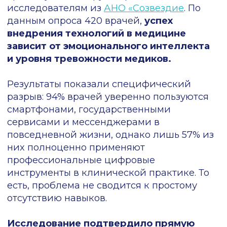
В таких случаях помогает
системная
работа по КЭР
, наличие обратной связи и
детальное обсуждение: в случае с
проверкой протоколов можно совместно
разобрать спорные моменты. В
большинстве случаев удается
аргументированно объяснить позицию
клиники и врачей-экспертов, а врач
соглашается с доводам. Здесь играет роль
обучение и возможность быстро получить
обратную связь, если что-то кажется
неправильным или непонятным.
В случаях с внедрением СППВР, которые
помогают следовать исполнению
клинических рекомендаций, проблема с
ложной уверенностью стоит особенно
остро.
Количество клинических
рекомендаций постоянно растет,
запомнить их все невозможно
, и для
соблюдения стандартов врачу
приходится постоянно заходить на сайты
рубрикаторов или придумывать другие
способы, чтобы не упустить детали.