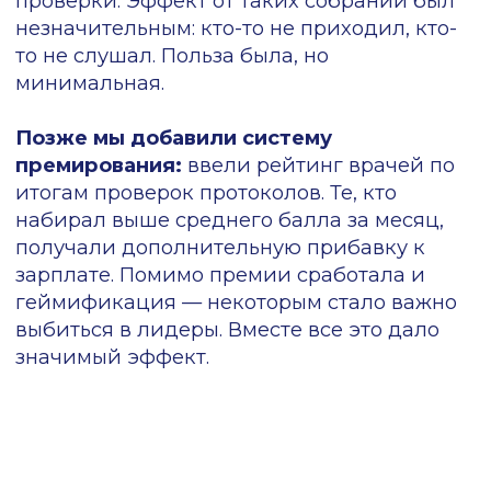
клинике выстроить грамотную работу с
мотивацией врачей и значительно
увеличить прибыль от назначений по
клиническим рекомендациям.
Кейс: как преодолеть
сопротивление
врачей и получить
рост выручки на 4
млн. рублей в месяц
Рассказывает Александр Фоменко,
операционный директор сети клиник
«Верамед», специалист по
цифровизации клиник:
До внедрения сервисов на момент августа
2024 года наши врачи направляли
пациентов на услуги ежемесячно на 65
млн. рублей, но доходимость по ним была