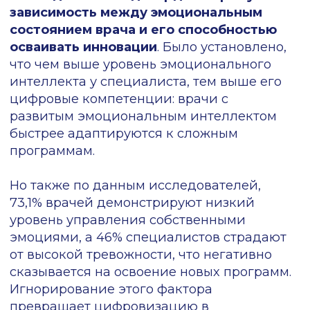
Многие врачи убеждены, что знают все
без подсказок и не хотят менять
привычный паттерн поведения. Но
практика показывает, что если начать
проверять знания врача, то быстро
выяснится, что далеко не все помнят
клинические рекомендации идеально.
Ложная уверенность может маскировать
обычную привычку к определенным
действиям.
Чтобы изменить паттерн
поведения, нужно дать врачам условия,
в которых сформируются новый
алгоритм действий.
Пока это не
произошло, в любом стрессовой или
неудобной ситуации врач будет
автоматически возвращаться к знакомому
сценарию работы.