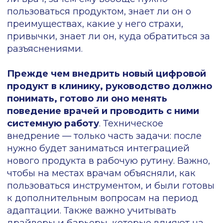
исследований
В 2025 году Московская школа
управления «Сколково» провела
исследование
отношения врачей к
цифровым технологиям в медицине. По
его результатам, самым главным
драйвером для освоения новых сервисов
оказалась
экономия времени
: 59% врачей
точно готовы начать пользоваться
технологией, если она позволит
оптимизировать рабочие процессы. 54%
респондентов готовы начать пользоваться
технологиями, если они помогут
защитить их от юридических рисков
в
случае жалоб от пациентов.
При этом ключевыми барьерами для
освоения инноваций стал
страх
ошибочного решения
, например, при
использовании СППВР, а также
сомнения
в стабильной работе
цифровых решений
и
незнание продуктов
и сервисов.
Глубже понять психологические барьеры
врачей удалось другим российским