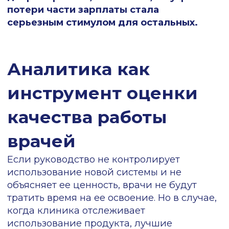
сторону — они ощущают это сопричастие.
А для системы денежного премирования
мы доработали личный кабинет — врач
видел, что если выполняет определенные
показатели, у него кардинально
вырастает премия.
Какой был итог: мы начинали с 65 млн.
рублей назначений в месяц по всей
сети, в итоге эта цифра выросла до 120
млн. рублей. Общая масса доходимости
тоже кратно выросла
. В чистых деньгах
— на 4 млн. рублей валовой выручки
ежемесячно.
Хотите быть
уверенными, что
врачи в вашей
клинике следуют
клиническим